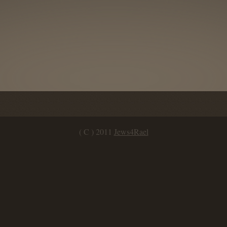
( C ) 2011
Jews4Rael