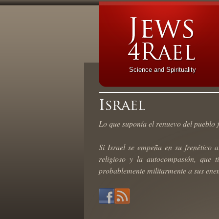
Science and Spirituality
Israel
Lo que suponía el renuevo del pueblo j
Si Israel se empeña en su frenético 
religioso y la autocompasión, que t
probablemente militarmente a sus enem