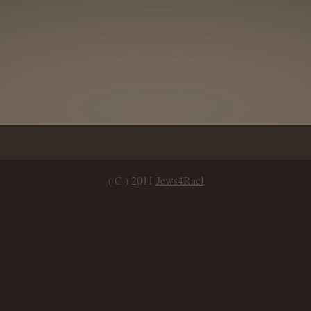
( C ) 2011
Jews4Rael