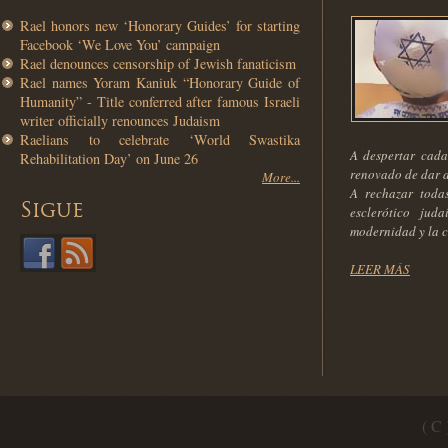
Rael honors new ‘Honorary Guides’ for starting
Facebook ‘We Love You’ campaign
Rael denounces censorship of Jewish fanaticism
Rael names Yoram Kaniuk “Honorary Guide of
Humanity” - Title conferred after famous Israeli
writer officially renounces Judaism
Raelians to celebrate ‘World Swastika
A despertar cada
Rehabilitation Day’ on June 26
renovado de dar 
More...
A rechazar todas
Sigue
esclerótico jud
modernidad y la c
LEER MÁS
( C